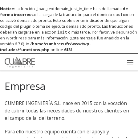
Notice
Saltar al contenido
: La función _load_textdomain_just_in_time ha sido llamada
de
forma incorrecta
. La carga de la traducción para el dominio
customizr
se activó demasiado pronto. Esto suele ser un indicador de que algún
código del plugin o tema se ejecuta demasiado pronto. Las traducciones
deberían cargarse en la acción
o más tarde. Por favor, ve
depuración
init
en WordPress
para más información. (Este mensaje fue añadido en la
versión 6.7.0). in
/home/cumbreeufr/www/wp-
includes/functions.php
on line
6131
Me
Empresa
CUMBRE INGENIERÍA S.L. nace en 2015 con la vocación
de cubrir todas las necesidades de nuestros clientes en
el campo de la del terreno.
Para ello
nuestro equipo
cuenta con el apoyo y